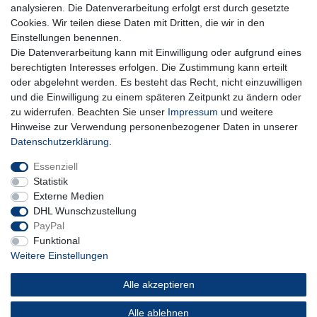
Einwilligung kann ich jederzeit widerrufen.**
analysieren. Die Datenverarbeitung erfolgt erst durch gesetzte
Cookies. Wir teilen diese Daten mit Dritten, die wir in den
Abonnieren
Einstellungen benennen.
Die Datenverarbeitung kann mit Einwilligung oder aufgrund eines
** Hierbei handelt es sich um ein Pflichtfeld.
berechtigten Interesses erfolgen. Die Zustimmung kann erteilt
oder abgelehnt werden. Es besteht das Recht, nicht einzuwilligen
und die Einwilligung zu einem späteren Zeitpunkt zu ändern oder
Impressum
Daten­schutz­erklärung
AGB
zu widerrufen. Beachten Sie unser
Impressum
und weitere
Hinweise zur Verwendung personenbezogener Daten in unserer
Daten­schutz­erklärung
.
Widerrufs­recht
Kontakt
Vertrag widerrufen
Essenziell
Statistik
Externe Medien
DHL Wunschzustellung
PayPal
Funktional
Weitere Einstellungen
Alle akzeptieren
Alle ablehnen