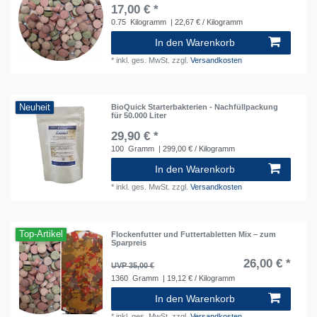
17,00 € *
0.75
Kilogramm
| 22,67 € / Kilogramm
In den Warenkorb
*
inkl. ges. MwSt.
zzgl.
Versandkosten
Neuheit
BioQuick Starterbakterien - Nachfüllpackung
für 50.000 Liter
29,90 € *
100
Gramm
| 299,00 € / Kilogramm
In den Warenkorb
*
inkl. ges. MwSt.
zzgl.
Versandkosten
Top-Artikel
Flockenfutter und Futtertabletten Mix – zum
Sparpreis
26,00 € *
UVP 35,00 €
1360
Gramm
| 19,12 € / Kilogramm
In den Warenkorb
*
inkl. ges. MwSt.
zzgl.
Versandkosten