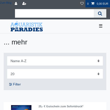
Zum Blog
0
0,00 EUR
☰
... mehr
Filter
25,- € Gutschein zum Sofortdruck*