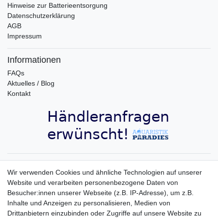
Hinweise zur Batterieentsorgung
Datenschutzerklärung
AGB
Impressum
Informationen
FAQs
Aktuelles / Blog
Kontakt
Aquaristik-Paradies Newsletter
Wir verwenden Cookies und ähnliche Technologien auf unserer
Website und verarbeiten personenbezogene Daten von
Newsletter
E-MAIL **
Besucher:innen unserer Webseite (z.B. IP-Adresse), um z.B.
Honig
Inhalte und Anzeigen zu personalisieren, Medien von
Hiermit bestätige ich, dass ich die
Daten­schutz­erklärung
gelesen habe. Meine
Drittanbietern einzubinden oder Zugriffe auf unsere Website zu