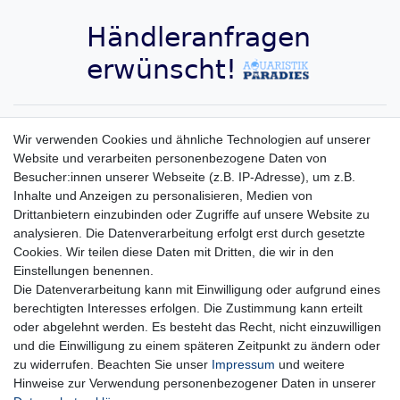
Aquaristik-Paradies Newsletter
Wir verwenden Cookies und ähnliche Technologien auf unserer
Website und verarbeiten personenbezogene Daten von
Newsletter
E-MAIL **
Besucher:innen unserer Webseite (z.B. IP-Adresse), um z.B.
Honig
Inhalte und Anzeigen zu personalisieren, Medien von
Hiermit bestätige ich, dass ich die
Daten­schutz­erklärung
gelesen habe. Meine
Drittanbietern einzubinden oder Zugriffe auf unsere Website zu
Einwilligung kann ich jederzeit widerrufen.**
analysieren. Die Datenverarbeitung erfolgt erst durch gesetzte
Cookies. Wir teilen diese Daten mit Dritten, die wir in den
Abonnieren
Einstellungen benennen.
Die Datenverarbeitung kann mit Einwilligung oder aufgrund eines
** Hierbei handelt es sich um ein Pflichtfeld.
berechtigten Interesses erfolgen. Die Zustimmung kann erteilt
oder abgelehnt werden. Es besteht das Recht, nicht einzuwilligen
und die Einwilligung zu einem späteren Zeitpunkt zu ändern oder
Impressum
Daten­schutz­erklärung
AGB
zu widerrufen. Beachten Sie unser
Impressum
und weitere
Hinweise zur Verwendung personenbezogener Daten in unserer