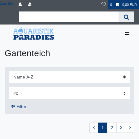
Zum Blog
0
0,00 EUR
☰
Gartenteich
Filter
1
2
3