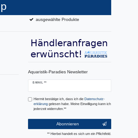
op
ausgewählte Produkte
Aquaristik-Paradies Newsletter
Newsletter
E-MAIL **
Honig
Hiermit bestätige ich, dass ich die
Daten­schutz­
erklärung
gelesen habe. Meine Einwilligung kann ich
jederzeit widerrufen.**
Abonnieren
** Hierbei handelt es sich um ein Pflichtfeld.