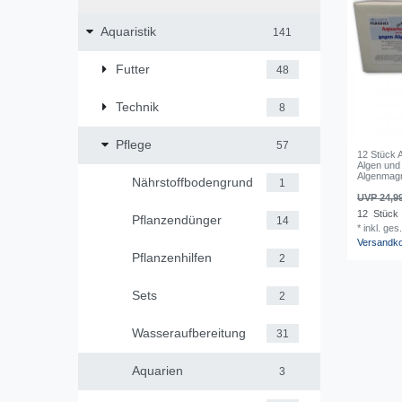
Aquaristik
141
Futter
48
Technik
8
Pflege
57
12 Stück 
Algen und 
Algenmag
Nährstoffbodengrund
1
UVP 24,9
12
Stück
Pflanzendünger
14
*
inkl. ges
Versandk
Pflanzenhilfen
2
Sets
2
Wasseraufbereitung
31
Aquarien
3