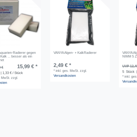
Aquarien-Radierer gegen
VANYA Algen- + KalkRadierer
VANYA Alg
Kalk ... besser als ein
NIMM 5 
net
2,49 € *
15,99 € *
UVP 12,4
9 €
*
inkl. ges. MwSt.
zzgl.
5
Stück
|
| 1,33 € / Stück
Versandkosten
*
inkl. ge
. MwSt.
zzgl.
Versandk
osten