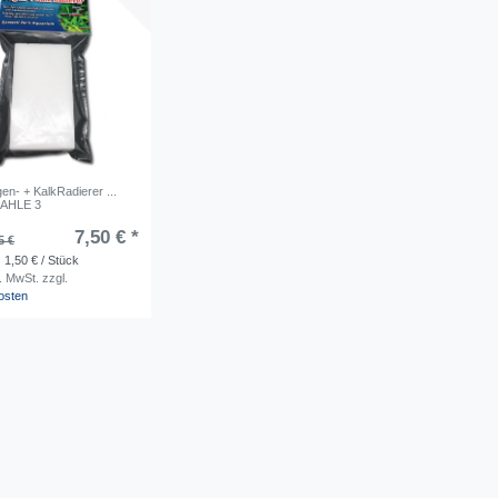
en- + KalkRadierer ...
ZAHLE 3
7,50 € *
5 €
 1,50 € / Stück
s. MwSt.
zzgl.
osten