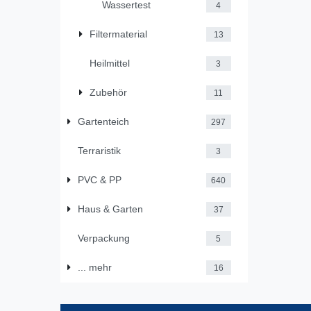
Wassertest
4
Filtermaterial
13
Heilmittel
3
Zubehör
11
Gartenteich
297
Terraristik
3
PVC & PP
640
Haus & Garten
37
Verpackung
5
... mehr
16