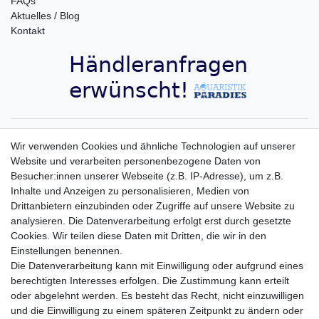
FAQs
Aktuelles / Blog
Kontakt
Aquaristik-Paradies Newsletter
Wir verwenden Cookies und ähnliche Technologien auf unserer
Website und verarbeiten personenbezogene Daten von
Newsletter
E-MAIL **
Besucher:innen unserer Webseite (z.B. IP-Adresse), um z.B.
Honig
Inhalte und Anzeigen zu personalisieren, Medien von
Hiermit bestätige ich, dass ich die
Daten­schutz­erklärung
gelesen habe. Meine
Drittanbietern einzubinden oder Zugriffe auf unsere Website zu
Einwilligung kann ich jederzeit widerrufen.**
analysieren. Die Datenverarbeitung erfolgt erst durch gesetzte
Cookies. Wir teilen diese Daten mit Dritten, die wir in den
Abonnieren
Einstellungen benennen.
Die Datenverarbeitung kann mit Einwilligung oder aufgrund eines
** Hierbei handelt es sich um ein Pflichtfeld.
berechtigten Interesses erfolgen. Die Zustimmung kann erteilt
oder abgelehnt werden. Es besteht das Recht, nicht einzuwilligen
und die Einwilligung zu einem späteren Zeitpunkt zu ändern oder