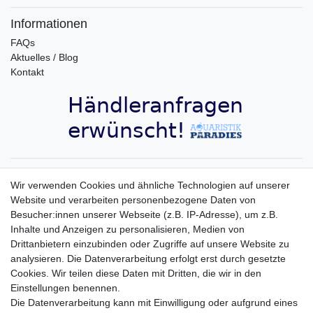
Informationen
FAQs
Aktuelles / Blog
Kontakt
Aquaristik-Paradies Newsletter
Wir verwenden Cookies und ähnliche Technologien auf unserer
Website und verarbeiten personenbezogene Daten von
Newsletter
E-MAIL **
Besucher:innen unserer Webseite (z.B. IP-Adresse), um z.B.
Honig
Inhalte und Anzeigen zu personalisieren, Medien von
Hiermit bestätige ich, dass ich die
Daten­schutz­erklärung
gelesen habe. Meine
Drittanbietern einzubinden oder Zugriffe auf unsere Website zu
Einwilligung kann ich jederzeit widerrufen.**
analysieren. Die Datenverarbeitung erfolgt erst durch gesetzte
Cookies. Wir teilen diese Daten mit Dritten, die wir in den
Abonnieren
Einstellungen benennen.
Die Datenverarbeitung kann mit Einwilligung oder aufgrund eines
** Hierbei handelt es sich um ein Pflichtfeld.