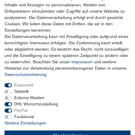
Honig
Inhalte und Anzeigen zu personalisieren, Medien von
Hiermit bestätige ich, dass ich die
Daten­schutz­erklärung
gelesen habe. Meine
Drittanbietern einzubinden oder Zugriffe auf unsere Website zu
Einwilligung kann ich jederzeit widerrufen.**
analysieren. Die Datenverarbeitung erfolgt erst durch gesetzte
Cookies. Wir teilen diese Daten mit Dritten, die wir in den
Abonnieren
Einstellungen benennen.
Die Datenverarbeitung kann mit Einwilligung oder aufgrund eines
** Hierbei handelt es sich um ein Pflichtfeld.
berechtigten Interesses erfolgen. Die Zustimmung kann erteilt
oder abgelehnt werden. Es besteht das Recht, nicht einzuwilligen
und die Einwilligung zu einem späteren Zeitpunkt zu ändern oder
Impressum
Daten­schutz­erklärung
AGB
zu widerrufen. Beachten Sie unser
Impressum
und weitere
Hinweise zur Verwendung personenbezogener Daten in unserer
Daten­schutz­erklärung
.
Widerrufs­recht
Kontakt
Vertrag widerrufen
Essenziell
Statistik
Externe Medien
DHL Wunschzustellung
PayPal
Funktional
Weitere Einstellungen