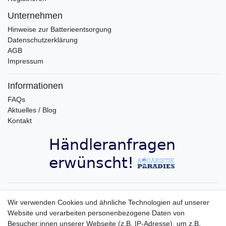
Unternehmen
Hinweise zur Batterieentsorgung
Datenschutzerklärung
AGB
Impressum
Informationen
FAQs
Aktuelles / Blog
Kontakt
Aquaristik-Paradies Newsletter
Wir verwenden Cookies und ähnliche Technologien auf unserer
Website und verarbeiten personenbezogene Daten von
Newsletter
E-MAIL **
Besucher:innen unserer Webseite (z.B. IP-Adresse), um z.B.