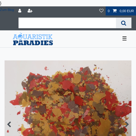
}
Zum Blog
0
0,00 EUR
☰