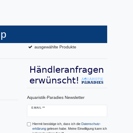
op
ausgewählte Produkte
Aquaristik-Paradies Newsletter
Newsletter
E-MAIL **
Honig
Hiermit bestätige ich, dass ich die
Daten­schutz­
erklärung
gelesen habe. Meine Einwilligung kann ich