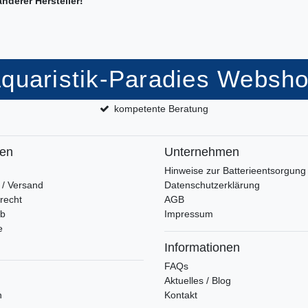
derer Hersteller!
quaristik-Paradies Websh
kompetente Beratung
fen
Unternehmen
Hinweise zur Batterieentsorgung
 / Versand
Datenschutzerklärung
recht
AGB
rb
Impressum
e
Informationen
FAQs
Aktuelles / Blog
n
Kontakt