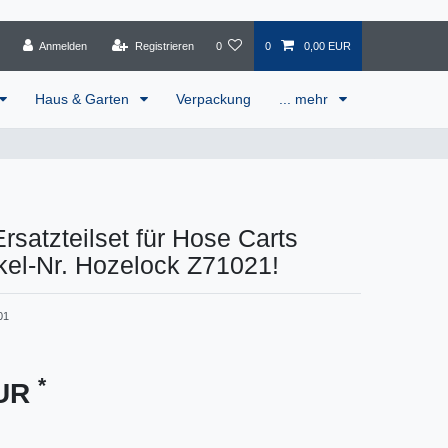
Anmelden
Registrieren
0
0
0,00 EUR
Haus & Garten
Verpackung
... mehr
rsatzteilset für Hose Carts
kel-Nr. Hozelock Z71021!
01
*
EUR