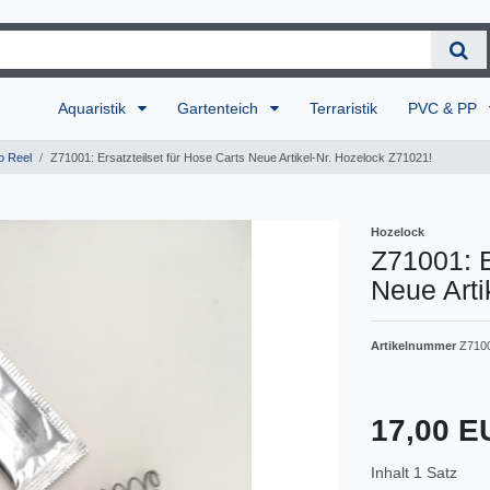
Aquaristik
Gartenteich
Terraristik
PVC & PP
o Reel
Z71001: Ersatzteilset für Hose Carts Neue Artikel-Nr. Hozelock Z71021!
Hozelock
Z71001: E
Neue Arti
Artikelnummer
Z710
17,00 
Inhalt
1
Satz