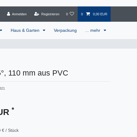
Anmelden
Registrieren
0
0
0,00 EUR
Haus & Garten
Verpackung
... mehr
5°, 110 mm aus PVC
321
*
EUR
 € / Stück