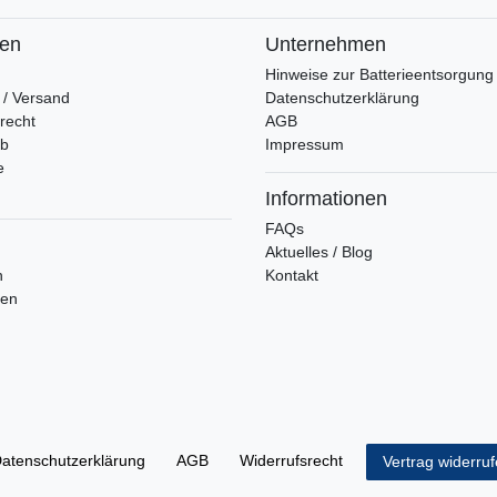
fen
Unternehmen
Hinweise zur Batterieentsorgung
 / Versand
Datenschutzerklärung
recht
AGB
rb
Impressum
e
Informationen
FAQs
Aktuelles / Blog
n
Kontakt
ren
aten­schutz­erklärung
AGB
Widerrufs­recht
Vertrag widerru