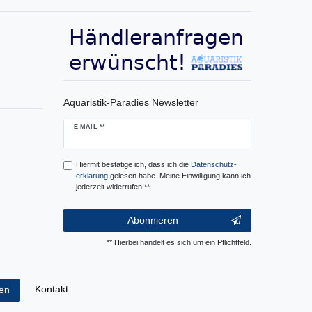
Aquaristik-Paradies Newsletter
Newsletter
E-MAIL **
Honig
Hiermit bestätige ich, dass ich die
Daten­schutz­
erklärung
gelesen habe. Meine Einwilligung kann ich
jederzeit widerrufen.**
Abonnieren
** Hierbei handelt es sich um ein Pflichtfeld.
Kontakt
fen