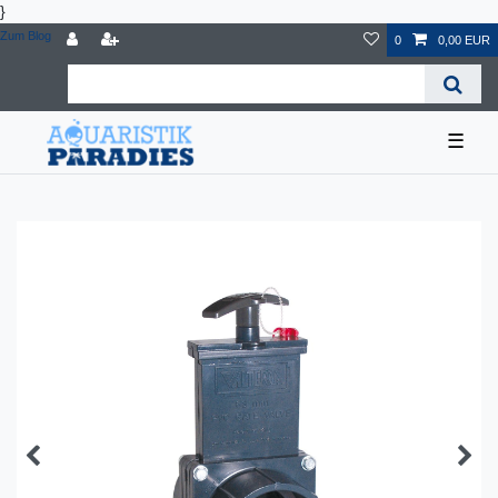
}
Zum Blog
0
0,00 EUR
☰