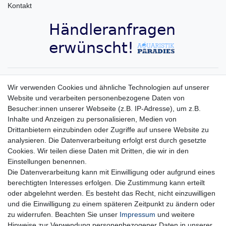
Kontakt
Aquaristik-Paradies Newsletter
Wir verwenden Cookies und ähnliche Technologien auf unserer
Website und verarbeiten personenbezogene Daten von
Newsletter
E-MAIL **
Besucher:innen unserer Webseite (z.B. IP-Adresse), um z.B.
Honig
Inhalte und Anzeigen zu personalisieren, Medien von
Hiermit bestätige ich, dass ich die
Daten­schutz­erklärung
gelesen habe. Meine
Drittanbietern einzubinden oder Zugriffe auf unsere Website zu
Einwilligung kann ich jederzeit widerrufen.**
analysieren. Die Datenverarbeitung erfolgt erst durch gesetzte
Cookies. Wir teilen diese Daten mit Dritten, die wir in den
Abonnieren
Einstellungen benennen.
Die Datenverarbeitung kann mit Einwilligung oder aufgrund eines
** Hierbei handelt es sich um ein Pflichtfeld.
berechtigten Interesses erfolgen. Die Zustimmung kann erteilt
oder abgelehnt werden. Es besteht das Recht, nicht einzuwilligen
und die Einwilligung zu einem späteren Zeitpunkt zu ändern oder
Impressum
Daten­schutz­erklärung
AGB
zu widerrufen. Beachten Sie unser
Impressum
und weitere
Hinweise zur Verwendung personenbezogener Daten in unserer