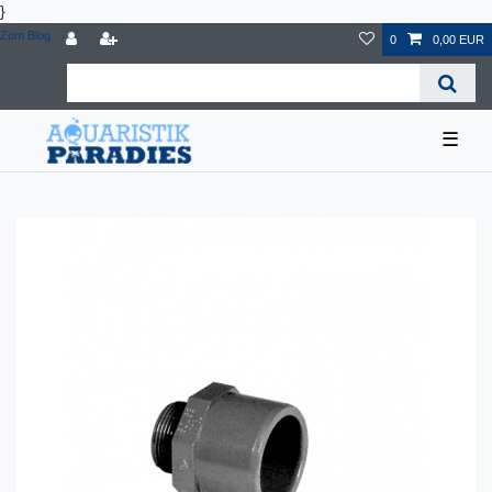
}
Zum Blog
0
0,00 EUR
☰