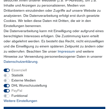
Besucher:innen unserer Webseite (z.B. IP-Adresse), um z.B.
Honig
Inhalte und Anzeigen zu personalisieren, Medien von
Hiermit bestätige ich, dass ich die
Daten­schutz­erklärung
gelesen habe. Meine
Drittanbietern einzubinden oder Zugriffe auf unsere Website zu
Einwilligung kann ich jederzeit widerrufen.**
analysieren. Die Datenverarbeitung erfolgt erst durch gesetzte
Cookies. Wir teilen diese Daten mit Dritten, die wir in den
Abonnieren
Einstellungen benennen.
Die Datenverarbeitung kann mit Einwilligung oder aufgrund eines
** Hierbei handelt es sich um ein Pflichtfeld.
berechtigten Interesses erfolgen. Die Zustimmung kann erteilt
oder abgelehnt werden. Es besteht das Recht, nicht einzuwilligen
und die Einwilligung zu einem späteren Zeitpunkt zu ändern oder
Impressum
Daten­schutz­erklärung
AGB
zu widerrufen. Beachten Sie unser
Impressum
und weitere
Hinweise zur Verwendung personenbezogener Daten in unserer
Daten­schutz­erklärung
.
Widerrufs­recht
Kontakt
Vertrag widerrufen
Essenziell
Statistik
Externe Medien
DHL Wunschzustellung
PayPal
Funktional
Weitere Einstellungen