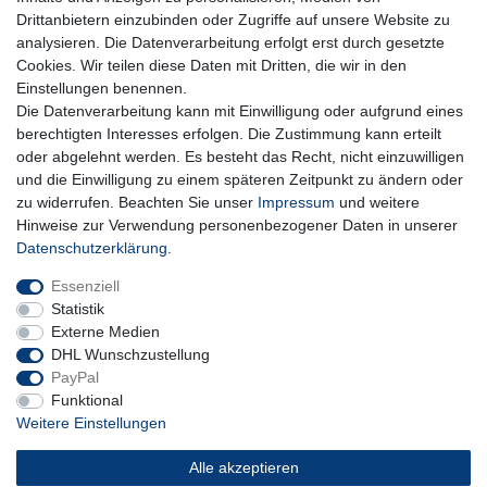
Hiermit bestätige ich, dass ich die
Daten­schutz­erklärung
gelesen habe. Meine
Drittanbietern einzubinden oder Zugriffe auf unsere Website zu
Einwilligung kann ich jederzeit widerrufen.**
analysieren. Die Datenverarbeitung erfolgt erst durch gesetzte
Cookies. Wir teilen diese Daten mit Dritten, die wir in den
Abonnieren
Einstellungen benennen.
Die Datenverarbeitung kann mit Einwilligung oder aufgrund eines
** Hierbei handelt es sich um ein Pflichtfeld.
berechtigten Interesses erfolgen. Die Zustimmung kann erteilt
oder abgelehnt werden. Es besteht das Recht, nicht einzuwilligen
und die Einwilligung zu einem späteren Zeitpunkt zu ändern oder
Impressum
Daten­schutz­erklärung
AGB
zu widerrufen. Beachten Sie unser
Impressum
und weitere
Hinweise zur Verwendung personenbezogener Daten in unserer
Daten­schutz­erklärung
.
Widerrufs­recht
Kontakt
Vertrag widerrufen
Essenziell
Statistik
Externe Medien
DHL Wunschzustellung
PayPal
Funktional
Weitere Einstellungen
Alle akzeptieren