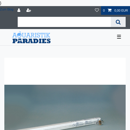
}
Zum Blog
0
0,00 EUR
☰