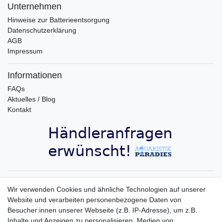
Unternehmen
Hinweise zur Batterieentsorgung
Datenschutzerklärung
AGB
Impressum
Informationen
FAQs
Aktuelles / Blog
Kontakt
Aquaristik-Paradies Newsletter
Wir verwenden Cookies und ähnliche Technologien auf unserer
Website und verarbeiten personenbezogene Daten von
Newsletter
E-MAIL **
Besucher:innen unserer Webseite (z.B. IP-Adresse), um z.B.
Honig
Inhalte und Anzeigen zu personalisieren, Medien von