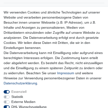
Aquaristik-Paradies Newsletter
Wir verwenden Cookies und ähnliche Technologien auf unserer
Website und verarbeiten personenbezogene Daten von
Newsletter
E-MAIL **
Besucher:innen unserer Webseite (z.B. IP-Adresse), um z.B.
Honig
Inhalte und Anzeigen zu personalisieren, Medien von
Hiermit bestätige ich, dass ich die
Daten­schutz­erklärung
gelesen habe. Meine
Drittanbietern einzubinden oder Zugriffe auf unsere Website zu
Einwilligung kann ich jederzeit widerrufen.**
analysieren. Die Datenverarbeitung erfolgt erst durch gesetzte
Cookies. Wir teilen diese Daten mit Dritten, die wir in den
Abonnieren
Einstellungen benennen.
Die Datenverarbeitung kann mit Einwilligung oder aufgrund eines
** Hierbei handelt es sich um ein Pflichtfeld.
berechtigten Interesses erfolgen. Die Zustimmung kann erteilt
oder abgelehnt werden. Es besteht das Recht, nicht einzuwilligen
und die Einwilligung zu einem späteren Zeitpunkt zu ändern oder
Impressum
Daten­schutz­erklärung
AGB
zu widerrufen. Beachten Sie unser
Impressum
und weitere
Hinweise zur Verwendung personenbezogener Daten in unserer
Daten­schutz­erklärung
.
Widerrufs­recht
Kontakt
Vertrag widerrufen
Essenziell
Statistik
Externe Medien
DHL Wunschzustellung