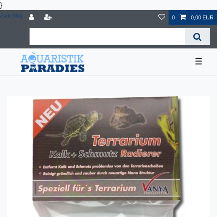
}
Zum Blog
0
0,00 EUR
☰