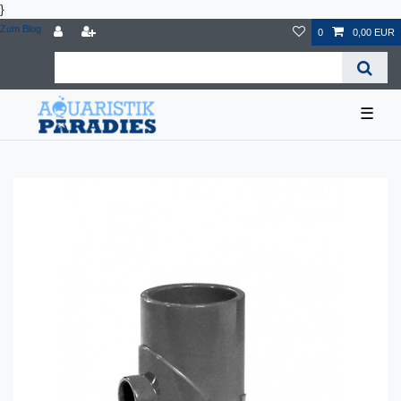
}
Zum Blog
0
0,00 EUR
☰