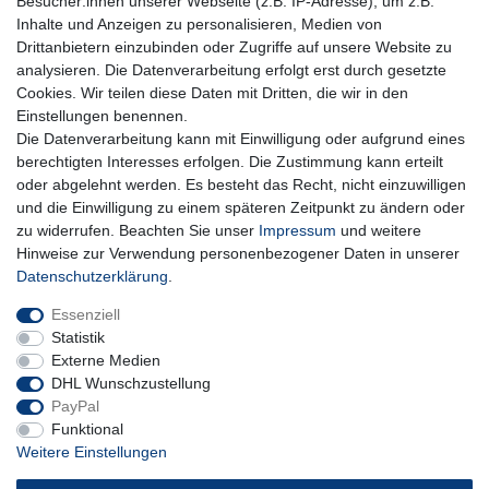
Besucher:innen unserer Webseite (z.B. IP-Adresse), um z.B.
Honig
Inhalte und Anzeigen zu personalisieren, Medien von
Hiermit bestätige ich, dass ich die
Daten­schutz­erklärung
gelesen habe. Meine
Drittanbietern einzubinden oder Zugriffe auf unsere Website zu
Einwilligung kann ich jederzeit widerrufen.**
analysieren. Die Datenverarbeitung erfolgt erst durch gesetzte
Cookies. Wir teilen diese Daten mit Dritten, die wir in den
Abonnieren
Einstellungen benennen.
Die Datenverarbeitung kann mit Einwilligung oder aufgrund eines
** Hierbei handelt es sich um ein Pflichtfeld.
berechtigten Interesses erfolgen. Die Zustimmung kann erteilt
oder abgelehnt werden. Es besteht das Recht, nicht einzuwilligen
und die Einwilligung zu einem späteren Zeitpunkt zu ändern oder
Impressum
Daten­schutz­erklärung
AGB
zu widerrufen. Beachten Sie unser
Impressum
und weitere
Hinweise zur Verwendung personenbezogener Daten in unserer
Daten­schutz­erklärung
.
Widerrufs­recht
Kontakt
Vertrag widerrufen
Essenziell
Statistik
Externe Medien
DHL Wunschzustellung
PayPal
Funktional
Weitere Einstellungen