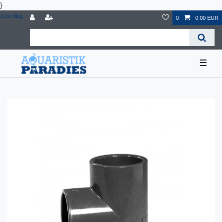
}
Zum Blog
0
0,00 EUR
☰