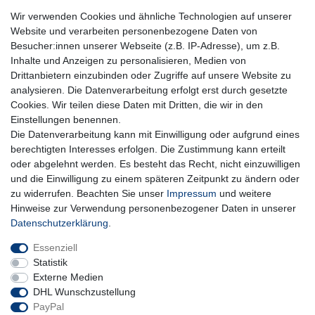
Aquaristik-Paradies Newsletter
Wir verwenden Cookies und ähnliche Technologien auf unserer
Website und verarbeiten personenbezogene Daten von
Newsletter
E-MAIL **
Besucher:innen unserer Webseite (z.B. IP-Adresse), um z.B.
Honig
Inhalte und Anzeigen zu personalisieren, Medien von
Hiermit bestätige ich, dass ich die
Daten­schutz­erklärung
gelesen habe. Meine
Drittanbietern einzubinden oder Zugriffe auf unsere Website zu
Einwilligung kann ich jederzeit widerrufen.**
analysieren. Die Datenverarbeitung erfolgt erst durch gesetzte
Cookies. Wir teilen diese Daten mit Dritten, die wir in den
Abonnieren
Einstellungen benennen.
Die Datenverarbeitung kann mit Einwilligung oder aufgrund eines
** Hierbei handelt es sich um ein Pflichtfeld.
berechtigten Interesses erfolgen. Die Zustimmung kann erteilt
oder abgelehnt werden. Es besteht das Recht, nicht einzuwilligen
und die Einwilligung zu einem späteren Zeitpunkt zu ändern oder
Impressum
Daten­schutz­erklärung
AGB
zu widerrufen. Beachten Sie unser
Impressum
und weitere
Hinweise zur Verwendung personenbezogener Daten in unserer
Daten­schutz­erklärung
.
Widerrufs­recht
Kontakt
Vertrag widerrufen
Essenziell
Statistik
Externe Medien
DHL Wunschzustellung
PayPal