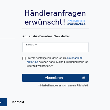
Aquaristik-Paradies Newsletter
Newsletter
E-MAIL **
Honig
Hiermit bestätige ich, dass ich die
Daten­schutz­
erklärung
gelesen habe. Meine Einwilligung kann ich
jederzeit widerrufen.**
Abonnieren
** Hierbei handelt es sich um ein Pflichtfeld.
Kontakt
fen