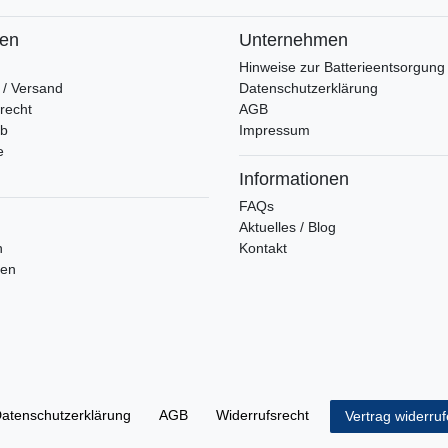
fen
Unternehmen
Hinweise zur Batterieentsorgung
 / Versand
Datenschutzerklärung
recht
AGB
rb
Impressum
e
Informationen
FAQs
Aktuelles / Blog
n
Kontakt
ren
aten­schutz­erklärung
AGB
Widerrufs­recht
Vertrag widerru