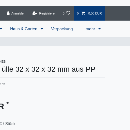
Anmelden
Registrieren
0
0
0,00 EUR
Haus & Garten
Verpackung
... mehr
IES
Tülle 32 x 32 x 32 mm aus PP
879
*
UR
€ / Stück