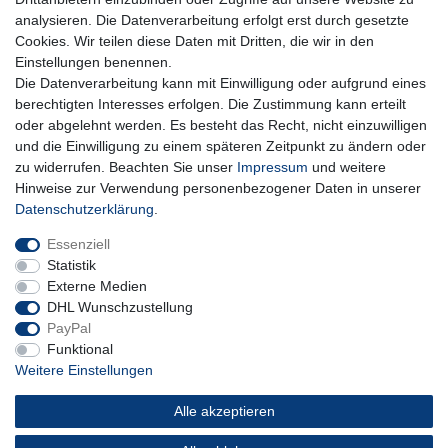
Einwilligung kann ich jederzeit widerrufen.**
analysieren. Die Datenverarbeitung erfolgt erst durch gesetzte
Cookies. Wir teilen diese Daten mit Dritten, die wir in den
Abonnieren
Einstellungen benennen.
Die Datenverarbeitung kann mit Einwilligung oder aufgrund eines
** Hierbei handelt es sich um ein Pflichtfeld.
berechtigten Interesses erfolgen. Die Zustimmung kann erteilt
oder abgelehnt werden. Es besteht das Recht, nicht einzuwilligen
und die Einwilligung zu einem späteren Zeitpunkt zu ändern oder
Impressum
Daten­schutz­erklärung
AGB
zu widerrufen. Beachten Sie unser
Impressum
und weitere
Hinweise zur Verwendung personenbezogener Daten in unserer
Daten­schutz­erklärung
.
Widerrufs­recht
Kontakt
Vertrag widerrufen
Essenziell
Statistik
Externe Medien
DHL Wunschzustellung
PayPal
Funktional
Weitere Einstellungen
Alle akzeptieren