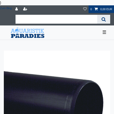
}
Zum Blog
0
0,00 EUR
☰