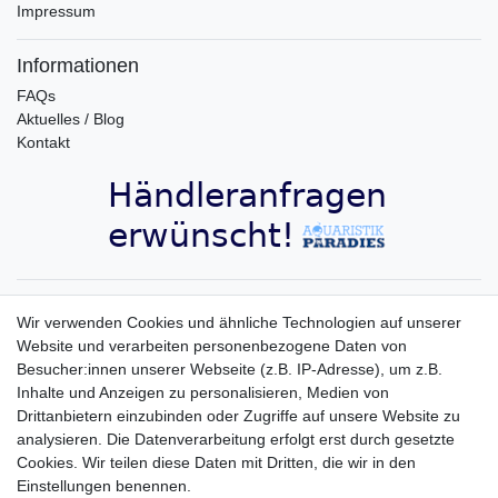
Impressum
Informationen
FAQs
Aktuelles / Blog
Kontakt
Aquaristik-Paradies Newsletter
Wir verwenden Cookies und ähnliche Technologien auf unserer
Website und verarbeiten personenbezogene Daten von
Newsletter
E-MAIL **
Besucher:innen unserer Webseite (z.B. IP-Adresse), um z.B.
Honig
Inhalte und Anzeigen zu personalisieren, Medien von
Hiermit bestätige ich, dass ich die
Daten­schutz­erklärung
gelesen habe. Meine
Drittanbietern einzubinden oder Zugriffe auf unsere Website zu
Einwilligung kann ich jederzeit widerrufen.**
analysieren. Die Datenverarbeitung erfolgt erst durch gesetzte
Cookies. Wir teilen diese Daten mit Dritten, die wir in den
Abonnieren
Einstellungen benennen.