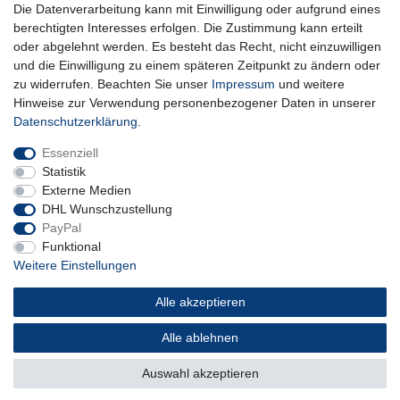
Die Datenverarbeitung kann mit Einwilligung oder aufgrund eines
** Hierbei handelt es sich um ein Pflichtfeld.
berechtigten Interesses erfolgen. Die Zustimmung kann erteilt
oder abgelehnt werden. Es besteht das Recht, nicht einzuwilligen
und die Einwilligung zu einem späteren Zeitpunkt zu ändern oder
Impressum
Daten­schutz­erklärung
AGB
zu widerrufen. Beachten Sie unser
Impressum
und weitere
Hinweise zur Verwendung personenbezogener Daten in unserer
Daten­schutz­erklärung
.
Widerrufs­recht
Kontakt
Vertrag widerrufen
Essenziell
Statistik
Externe Medien
DHL Wunschzustellung
PayPal
Funktional
Weitere Einstellungen
Alle akzeptieren
Alle ablehnen
© Copyright 2026 | Alle Rechte vorbehalten.
Auswahl akzeptieren