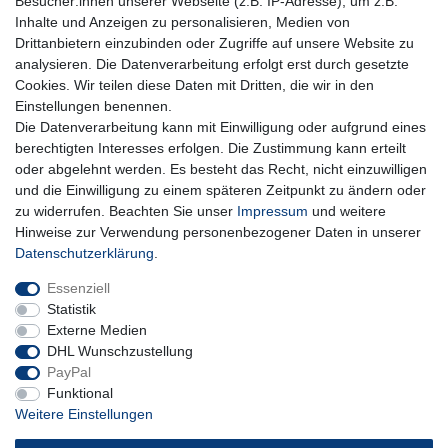
Besucher:innen unserer Webseite (z.B. IP-Adresse), um z.B.
Honig
Inhalte und Anzeigen zu personalisieren, Medien von
Hiermit bestätige ich, dass ich die
Daten­schutz­erklärung
gelesen habe. Meine
Drittanbietern einzubinden oder Zugriffe auf unsere Website zu
Einwilligung kann ich jederzeit widerrufen.**
analysieren. Die Datenverarbeitung erfolgt erst durch gesetzte
Cookies. Wir teilen diese Daten mit Dritten, die wir in den
Abonnieren
Einstellungen benennen.
Die Datenverarbeitung kann mit Einwilligung oder aufgrund eines
** Hierbei handelt es sich um ein Pflichtfeld.
berechtigten Interesses erfolgen. Die Zustimmung kann erteilt
oder abgelehnt werden. Es besteht das Recht, nicht einzuwilligen
und die Einwilligung zu einem späteren Zeitpunkt zu ändern oder
Impressum
Daten­schutz­erklärung
AGB
zu widerrufen. Beachten Sie unser
Impressum
und weitere
Hinweise zur Verwendung personenbezogener Daten in unserer
Daten­schutz­erklärung
.
Widerrufs­recht
Kontakt
Vertrag widerrufen
Essenziell
Statistik
Externe Medien
DHL Wunschzustellung
PayPal
Funktional
Weitere Einstellungen