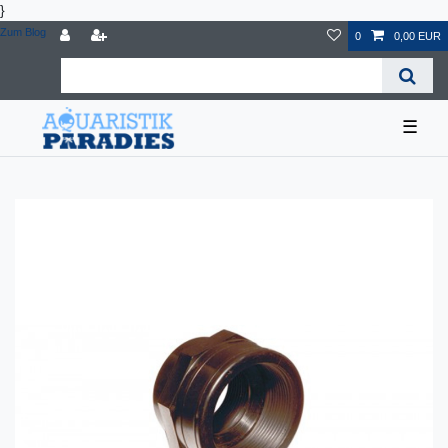
}
Zum Blog
0
0,00 EUR
☰