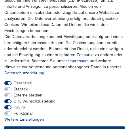
Besucher:innen unserer Webseite (z.B. IP-Adresse), um z.B.
Honig
Inhalte und Anzeigen zu personalisieren, Medien von
Hiermit bestätige ich, dass ich die
Daten­schutz­erklärung
gelesen habe. Meine
Drittanbietern einzubinden oder Zugriffe auf unsere Website zu
Einwilligung kann ich jederzeit widerrufen.**
analysieren. Die Datenverarbeitung erfolgt erst durch gesetzte
Cookies. Wir teilen diese Daten mit Dritten, die wir in den
Abonnieren
Einstellungen benennen.
Die Datenverarbeitung kann mit Einwilligung oder aufgrund eines
** Hierbei handelt es sich um ein Pflichtfeld.
berechtigten Interesses erfolgen. Die Zustimmung kann erteilt
oder abgelehnt werden. Es besteht das Recht, nicht einzuwilligen
und die Einwilligung zu einem späteren Zeitpunkt zu ändern oder
Impressum
Daten­schutz­erklärung
AGB
zu widerrufen. Beachten Sie unser
Impressum
und weitere
Hinweise zur Verwendung personenbezogener Daten in unserer
Daten­schutz­erklärung
.
Widerrufs­recht
Kontakt
Vertrag widerrufen
Essenziell
Statistik
Externe Medien
DHL Wunschzustellung
PayPal
Funktional
Weitere Einstellungen