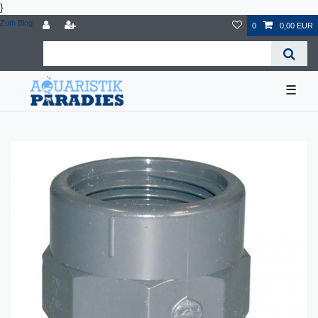
}
Zum Blog
0
0,00 EUR
☰