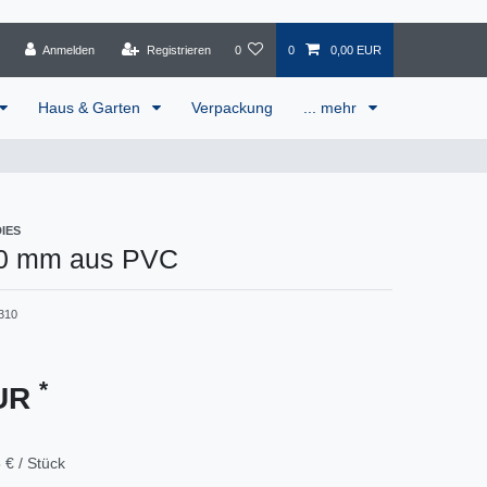
Anmelden
Registrieren
0
0
0,00 EUR
Haus & Garten
Verpackung
... mehr
IES
10 mm aus PVC
310
*
EUR
 € / Stück