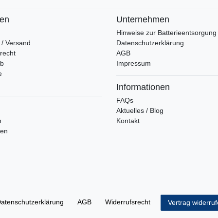
fen
Unternehmen
Hinweise zur Batterieentsorgung
 / Versand
Datenschutzerklärung
recht
AGB
rb
Impressum
e
Informationen
FAQs
Aktuelles / Blog
n
Kontakt
ren
aten­schutz­erklärung
AGB
Widerrufs­recht
Vertrag widerru