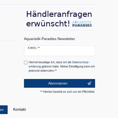
Aquaristik-Paradies Newsletter
Newsletter
E-MAIL **
Honig
Hiermit bestätige ich, dass ich die
Daten­schutz­
erklärung
gelesen habe. Meine Einwilligung kann ich
jederzeit widerrufen.**
Abonnieren
** Hierbei handelt es sich um ein Pflichtfeld.
Kontakt
fen