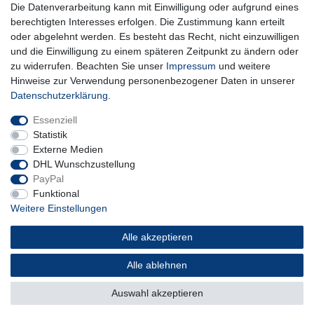
Die Datenverarbeitung kann mit Einwilligung oder aufgrund eines
** Hierbei handelt es sich um ein Pflichtfeld.
berechtigten Interesses erfolgen. Die Zustimmung kann erteilt
oder abgelehnt werden. Es besteht das Recht, nicht einzuwilligen
und die Einwilligung zu einem späteren Zeitpunkt zu ändern oder
Impressum
Daten­schutz­erklärung
AGB
zu widerrufen. Beachten Sie unser
Impressum
und weitere
Hinweise zur Verwendung personenbezogener Daten in unserer
Daten­schutz­erklärung
.
Widerrufs­recht
Kontakt
Vertrag widerrufen
Essenziell
Statistik
Externe Medien
DHL Wunschzustellung
PayPal
Funktional
Weitere Einstellungen
Alle akzeptieren
Alle ablehnen
© Copyright 2026 | Alle Rechte vorbehalten.
Auswahl akzeptieren