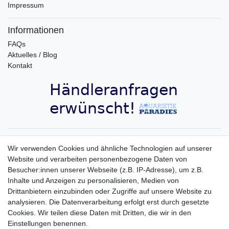
Impressum
Informationen
FAQs
Aktuelles / Blog
Kontakt
Aquaristik-Paradies Newsletter
Wir verwenden Cookies und ähnliche Technologien auf unserer
Website und verarbeiten personenbezogene Daten von
Newsletter
E-MAIL **
Besucher:innen unserer Webseite (z.B. IP-Adresse), um z.B.
Honig
Inhalte und Anzeigen zu personalisieren, Medien von
Hiermit bestätige ich, dass ich die
Daten­schutz­erklärung
gelesen habe. Meine
Drittanbietern einzubinden oder Zugriffe auf unsere Website zu
Einwilligung kann ich jederzeit widerrufen.**
analysieren. Die Datenverarbeitung erfolgt erst durch gesetzte
Cookies. Wir teilen diese Daten mit Dritten, die wir in den
Abonnieren
Einstellungen benennen.