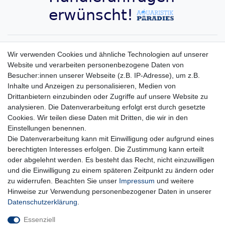
Aquaristik-Paradies Newsletter
Wir verwenden Cookies und ähnliche Technologien auf unserer
Website und verarbeiten personenbezogene Daten von
Newsletter
E-MAIL **
Besucher:innen unserer Webseite (z.B. IP-Adresse), um z.B.
Honig
Inhalte und Anzeigen zu personalisieren, Medien von
Hiermit bestätige ich, dass ich die
Daten­schutz­erklärung
gelesen habe. Meine
Drittanbietern einzubinden oder Zugriffe auf unsere Website zu
Einwilligung kann ich jederzeit widerrufen.**
analysieren. Die Datenverarbeitung erfolgt erst durch gesetzte
Cookies. Wir teilen diese Daten mit Dritten, die wir in den
Abonnieren
Einstellungen benennen.
Die Datenverarbeitung kann mit Einwilligung oder aufgrund eines
** Hierbei handelt es sich um ein Pflichtfeld.
berechtigten Interesses erfolgen. Die Zustimmung kann erteilt
oder abgelehnt werden. Es besteht das Recht, nicht einzuwilligen
und die Einwilligung zu einem späteren Zeitpunkt zu ändern oder
Impressum
Daten­schutz­erklärung
AGB
zu widerrufen. Beachten Sie unser
Impressum
und weitere
Hinweise zur Verwendung personenbezogener Daten in unserer
Daten­schutz­erklärung
.
Widerrufs­recht
Kontakt
Vertrag widerrufen
Essenziell