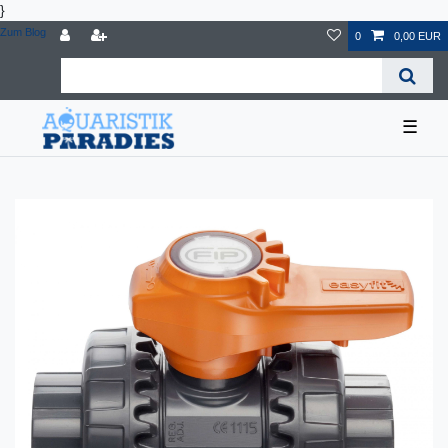
}
Zum Blog
0
0,00 EUR
☰