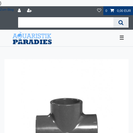
}
Zum Blog
0
0,00 EUR
☰