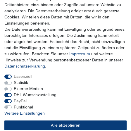
Hiermit bestätige ich, dass ich die
Daten­schutz­erklärung
gelesen habe. Meine
Drittanbietern einzubinden oder Zugriffe auf unsere Website zu
Einwilligung kann ich jederzeit widerrufen.**
analysieren. Die Datenverarbeitung erfolgt erst durch gesetzte
Cookies. Wir teilen diese Daten mit Dritten, die wir in den
Abonnieren
Einstellungen benennen.
Die Datenverarbeitung kann mit Einwilligung oder aufgrund eines
** Hierbei handelt es sich um ein Pflichtfeld.
berechtigten Interesses erfolgen. Die Zustimmung kann erteilt
oder abgelehnt werden. Es besteht das Recht, nicht einzuwilligen
und die Einwilligung zu einem späteren Zeitpunkt zu ändern oder
Impressum
Daten­schutz­erklärung
AGB
zu widerrufen. Beachten Sie unser
Impressum
und weitere
Hinweise zur Verwendung personenbezogener Daten in unserer
Daten­schutz­erklärung
.
Widerrufs­recht
Kontakt
Vertrag widerrufen
Essenziell
Statistik
Externe Medien
DHL Wunschzustellung
PayPal
Funktional
Weitere Einstellungen
Alle akzeptieren