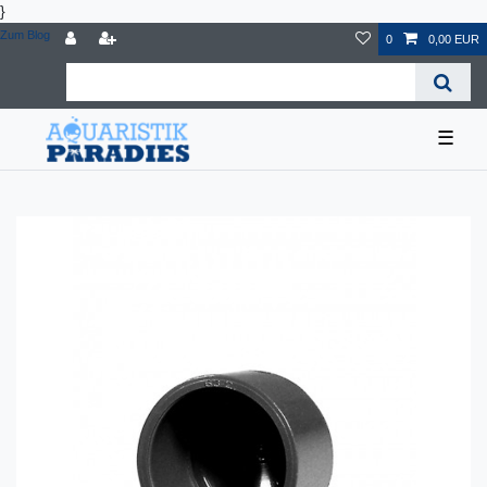
}
Zum Blog
0
0,00 EUR
☰