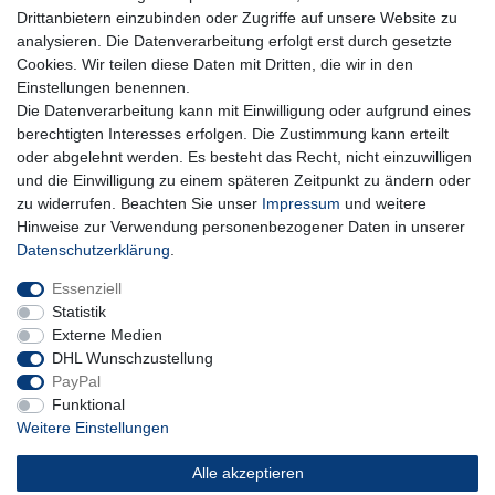
Hiermit bestätige ich, dass ich die
Daten­schutz­erklärung
gelesen habe. Meine
Drittanbietern einzubinden oder Zugriffe auf unsere Website zu
Einwilligung kann ich jederzeit widerrufen.**
analysieren. Die Datenverarbeitung erfolgt erst durch gesetzte
Cookies. Wir teilen diese Daten mit Dritten, die wir in den
Abonnieren
Einstellungen benennen.
Die Datenverarbeitung kann mit Einwilligung oder aufgrund eines
** Hierbei handelt es sich um ein Pflichtfeld.
berechtigten Interesses erfolgen. Die Zustimmung kann erteilt
oder abgelehnt werden. Es besteht das Recht, nicht einzuwilligen
und die Einwilligung zu einem späteren Zeitpunkt zu ändern oder
Impressum
Daten­schutz­erklärung
AGB
zu widerrufen. Beachten Sie unser
Impressum
und weitere
Hinweise zur Verwendung personenbezogener Daten in unserer
Daten­schutz­erklärung
.
Widerrufs­recht
Kontakt
Vertrag widerrufen
Essenziell
Statistik
Externe Medien
DHL Wunschzustellung
PayPal
Funktional
Weitere Einstellungen
Alle akzeptieren