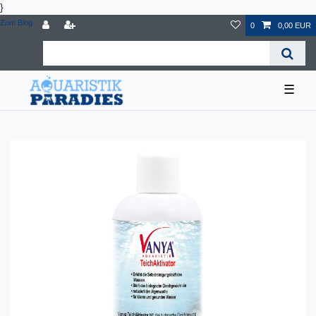
}
Zum Blog
0
0,00 EUR
☰