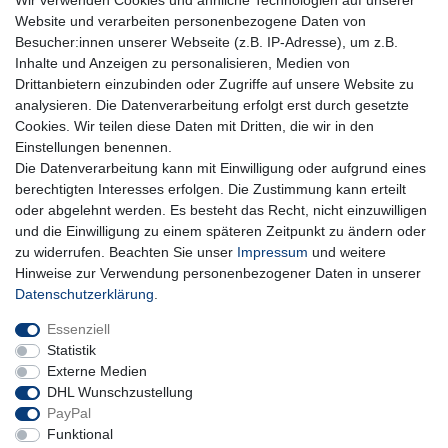
Wir verwenden Cookies und ähnliche Technologien auf unserer
Website und verarbeiten personenbezogene Daten von
Newsletter
E-MAIL **
Besucher:innen unserer Webseite (z.B. IP-Adresse), um z.B.
Honig
Inhalte und Anzeigen zu personalisieren, Medien von
Hiermit bestätige ich, dass ich die
Daten­schutz­erklärung
gelesen habe. Meine
Drittanbietern einzubinden oder Zugriffe auf unsere Website zu
Einwilligung kann ich jederzeit widerrufen.**
analysieren. Die Datenverarbeitung erfolgt erst durch gesetzte
Cookies. Wir teilen diese Daten mit Dritten, die wir in den
Abonnieren
Einstellungen benennen.
Die Datenverarbeitung kann mit Einwilligung oder aufgrund eines
** Hierbei handelt es sich um ein Pflichtfeld.
berechtigten Interesses erfolgen. Die Zustimmung kann erteilt
oder abgelehnt werden. Es besteht das Recht, nicht einzuwilligen
und die Einwilligung zu einem späteren Zeitpunkt zu ändern oder
Impressum
Daten­schutz­erklärung
AGB
zu widerrufen. Beachten Sie unser
Impressum
und weitere
Hinweise zur Verwendung personenbezogener Daten in unserer
Daten­schutz­erklärung
.
Widerrufs­recht
Kontakt
Vertrag widerrufen
Essenziell
Statistik
Externe Medien
DHL Wunschzustellung
PayPal
Funktional