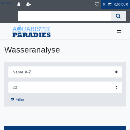
Zum Blog
0
0,00 EUR
☰
Wasseranalyse
Filter