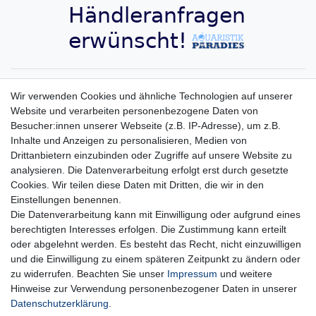
Aquaristik-Paradies Newsletter
Wir verwenden Cookies und ähnliche Technologien auf unserer
Website und verarbeiten personenbezogene Daten von
Newsletter
E-MAIL **
Besucher:innen unserer Webseite (z.B. IP-Adresse), um z.B.
Honig
Inhalte und Anzeigen zu personalisieren, Medien von
Hiermit bestätige ich, dass ich die
Daten­schutz­erklärung
gelesen habe. Meine
Drittanbietern einzubinden oder Zugriffe auf unsere Website zu
Einwilligung kann ich jederzeit widerrufen.**
analysieren. Die Datenverarbeitung erfolgt erst durch gesetzte
Cookies. Wir teilen diese Daten mit Dritten, die wir in den
Abonnieren
Einstellungen benennen.
Die Datenverarbeitung kann mit Einwilligung oder aufgrund eines
** Hierbei handelt es sich um ein Pflichtfeld.
berechtigten Interesses erfolgen. Die Zustimmung kann erteilt
oder abgelehnt werden. Es besteht das Recht, nicht einzuwilligen
und die Einwilligung zu einem späteren Zeitpunkt zu ändern oder
Impressum
Daten­schutz­erklärung
AGB
zu widerrufen. Beachten Sie unser
Impressum
und weitere
Hinweise zur Verwendung personenbezogener Daten in unserer
Daten­schutz­erklärung
.
Widerrufs­recht
Kontakt
Vertrag widerrufen