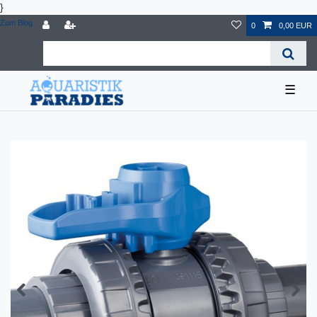
}
Zum Blog
0
0,00 EUR
☰