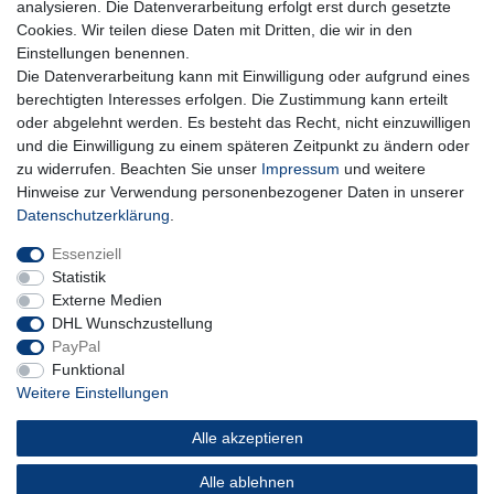
analysieren. Die Datenverarbeitung erfolgt erst durch gesetzte
Cookies. Wir teilen diese Daten mit Dritten, die wir in den
Abonnieren
Einstellungen benennen.
Die Datenverarbeitung kann mit Einwilligung oder aufgrund eines
** Hierbei handelt es sich um ein Pflichtfeld.
berechtigten Interesses erfolgen. Die Zustimmung kann erteilt
oder abgelehnt werden. Es besteht das Recht, nicht einzuwilligen
und die Einwilligung zu einem späteren Zeitpunkt zu ändern oder
Impressum
Daten­schutz­erklärung
AGB
zu widerrufen. Beachten Sie unser
Impressum
und weitere
Hinweise zur Verwendung personenbezogener Daten in unserer
Daten­schutz­erklärung
.
Widerrufs­recht
Kontakt
Vertrag widerrufen
Essenziell
Statistik
Externe Medien
DHL Wunschzustellung
PayPal
Funktional
Weitere Einstellungen
Alle akzeptieren
Alle ablehnen
© Copyright 2026 | Alle Rechte vorbehalten.