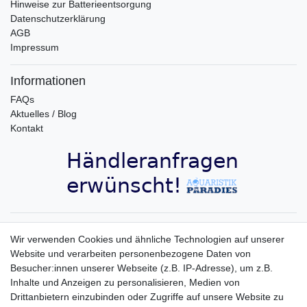
Hinweise zur Batterieentsorgung
Datenschutzerklärung
AGB
Impressum
Informationen
FAQs
Aktuelles / Blog
Kontakt
Aquaristik-Paradies Newsletter
Wir verwenden Cookies und ähnliche Technologien auf unserer
Website und verarbeiten personenbezogene Daten von
Newsletter
E-MAIL **
Besucher:innen unserer Webseite (z.B. IP-Adresse), um z.B.
Honig
Inhalte und Anzeigen zu personalisieren, Medien von
Hiermit bestätige ich, dass ich die
Daten­schutz­erklärung
gelesen habe. Meine
Drittanbietern einzubinden oder Zugriffe auf unsere Website zu
Einwilligung kann ich jederzeit widerrufen.**