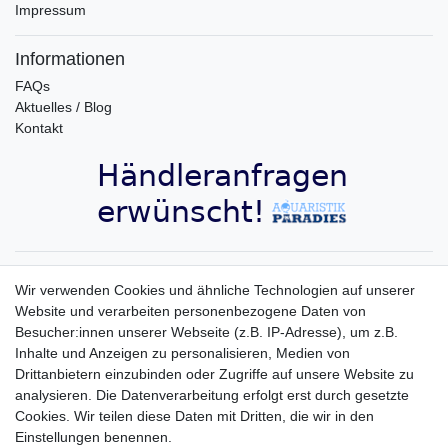
Impressum
Informationen
FAQs
Aktuelles / Blog
Kontakt
Aquaristik-Paradies Newsletter
Wir verwenden Cookies und ähnliche Technologien auf unserer
Website und verarbeiten personenbezogene Daten von
Newsletter
E-MAIL **
Besucher:innen unserer Webseite (z.B. IP-Adresse), um z.B.
Honig
Inhalte und Anzeigen zu personalisieren, Medien von
Hiermit bestätige ich, dass ich die
Daten­schutz­erklärung
gelesen habe. Meine
Drittanbietern einzubinden oder Zugriffe auf unsere Website zu
Einwilligung kann ich jederzeit widerrufen.**
analysieren. Die Datenverarbeitung erfolgt erst durch gesetzte
Cookies. Wir teilen diese Daten mit Dritten, die wir in den
Abonnieren
Einstellungen benennen.