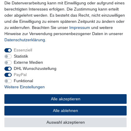
Die Datenverarbeitung kann mit Einwilligung oder aufgrund eines
** Hierbei handelt es sich um ein Pflichtfeld.
berechtigten Interesses erfolgen. Die Zustimmung kann erteilt
oder abgelehnt werden. Es besteht das Recht, nicht einzuwilligen
und die Einwilligung zu einem späteren Zeitpunkt zu ändern oder
Impressum
Daten­schutz­erklärung
AGB
zu widerrufen. Beachten Sie unser
Impressum
und weitere
Hinweise zur Verwendung personenbezogener Daten in unserer
Daten­schutz­erklärung
.
Widerrufs­recht
Kontakt
Vertrag widerrufen
Essenziell
Statistik
Externe Medien
DHL Wunschzustellung
PayPal
Funktional
Weitere Einstellungen
Alle akzeptieren
Alle ablehnen
© Copyright 2026 | Alle Rechte vorbehalten.
Auswahl akzeptieren