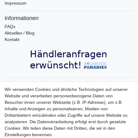
Impressum
Informationen
FAQs
Aktuelles / Blog
Kontakt
Aquaristik-Paradies Newsletter
Wir verwenden Cookies und ähnliche Technologien auf unserer
Website und verarbeiten personenbezogene Daten von
Newsletter
E-MAIL **
Besucher:innen unserer Webseite (z.B. IP-Adresse), um z.B.
Honig
Inhalte und Anzeigen zu personalisieren, Medien von
Hiermit bestätige ich, dass ich die
Daten­schutz­erklärung
gelesen habe. Meine
Drittanbietern einzubinden oder Zugriffe auf unsere Website zu
Einwilligung kann ich jederzeit widerrufen.**
analysieren. Die Datenverarbeitung erfolgt erst durch gesetzte
Cookies. Wir teilen diese Daten mit Dritten, die wir in den
Abonnieren
Einstellungen benennen.