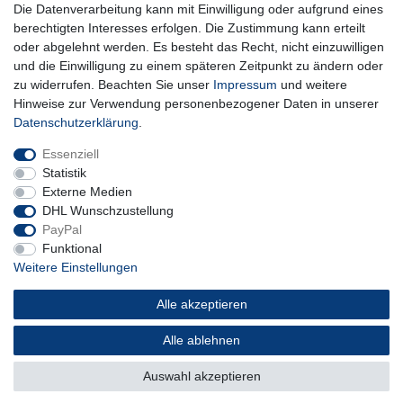
Die Datenverarbeitung kann mit Einwilligung oder aufgrund eines
** Hierbei handelt es sich um ein Pflichtfeld.
berechtigten Interesses erfolgen. Die Zustimmung kann erteilt
oder abgelehnt werden. Es besteht das Recht, nicht einzuwilligen
und die Einwilligung zu einem späteren Zeitpunkt zu ändern oder
Impressum
Daten­schutz­erklärung
AGB
zu widerrufen. Beachten Sie unser
Impressum
und weitere
Hinweise zur Verwendung personenbezogener Daten in unserer
Daten­schutz­erklärung
.
Widerrufs­recht
Kontakt
Vertrag widerrufen
Essenziell
Statistik
Externe Medien
DHL Wunschzustellung
PayPal
Funktional
Weitere Einstellungen
Alle akzeptieren
Alle ablehnen
© Copyright 2026 | Alle Rechte vorbehalten.
Auswahl akzeptieren