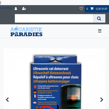
}
Zum Blog
0
0,00 EUR
☰