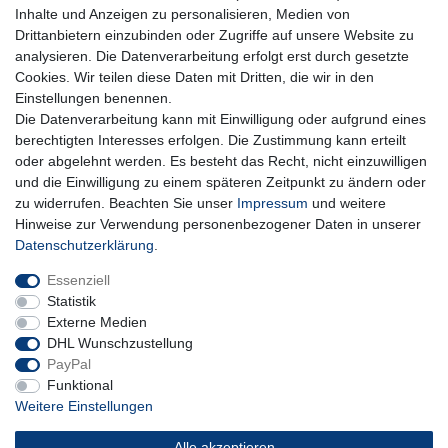
Inhalte und Anzeigen zu personalisieren, Medien von
Hiermit bestätige ich, dass ich die
Daten­schutz­erklärung
gelesen habe. Meine
Drittanbietern einzubinden oder Zugriffe auf unsere Website zu
Einwilligung kann ich jederzeit widerrufen.**
analysieren. Die Datenverarbeitung erfolgt erst durch gesetzte
Cookies. Wir teilen diese Daten mit Dritten, die wir in den
Abonnieren
Einstellungen benennen.
Die Datenverarbeitung kann mit Einwilligung oder aufgrund eines
** Hierbei handelt es sich um ein Pflichtfeld.
berechtigten Interesses erfolgen. Die Zustimmung kann erteilt
oder abgelehnt werden. Es besteht das Recht, nicht einzuwilligen
und die Einwilligung zu einem späteren Zeitpunkt zu ändern oder
Impressum
Daten­schutz­erklärung
AGB
zu widerrufen. Beachten Sie unser
Impressum
und weitere
Hinweise zur Verwendung personenbezogener Daten in unserer
Daten­schutz­erklärung
.
Widerrufs­recht
Kontakt
Vertrag widerrufen
Essenziell
Statistik
Externe Medien
DHL Wunschzustellung
PayPal
Funktional
Weitere Einstellungen
Alle akzeptieren