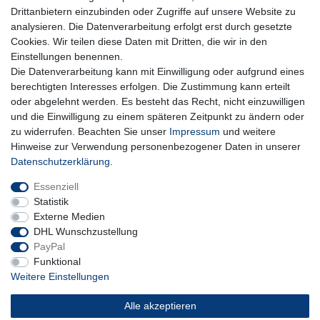
Hiermit bestätige ich, dass ich die
Daten­schutz­erklärung
gelesen habe. Meine
Drittanbietern einzubinden oder Zugriffe auf unsere Website zu
Einwilligung kann ich jederzeit widerrufen.**
analysieren. Die Datenverarbeitung erfolgt erst durch gesetzte
Cookies. Wir teilen diese Daten mit Dritten, die wir in den
Abonnieren
Einstellungen benennen.
Die Datenverarbeitung kann mit Einwilligung oder aufgrund eines
** Hierbei handelt es sich um ein Pflichtfeld.
berechtigten Interesses erfolgen. Die Zustimmung kann erteilt
oder abgelehnt werden. Es besteht das Recht, nicht einzuwilligen
und die Einwilligung zu einem späteren Zeitpunkt zu ändern oder
Impressum
Daten­schutz­erklärung
AGB
zu widerrufen. Beachten Sie unser
Impressum
und weitere
Hinweise zur Verwendung personenbezogener Daten in unserer
Daten­schutz­erklärung
.
Widerrufs­recht
Kontakt
Vertrag widerrufen
Essenziell
Statistik
Externe Medien
DHL Wunschzustellung
PayPal
Funktional
Weitere Einstellungen
Alle akzeptieren