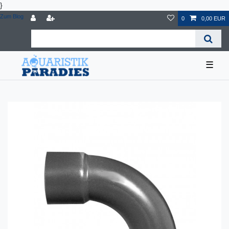
}
Zum Blog
0
0,00 EUR
☰