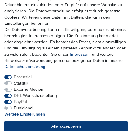
Hiermit bestätige ich, dass ich die
Daten­schutz­erklärung
gelesen habe. Meine
Drittanbietern einzubinden oder Zugriffe auf unsere Website zu
Einwilligung kann ich jederzeit widerrufen.**
analysieren. Die Datenverarbeitung erfolgt erst durch gesetzte
Cookies. Wir teilen diese Daten mit Dritten, die wir in den
Abonnieren
Einstellungen benennen.
Die Datenverarbeitung kann mit Einwilligung oder aufgrund eines
** Hierbei handelt es sich um ein Pflichtfeld.
berechtigten Interesses erfolgen. Die Zustimmung kann erteilt
oder abgelehnt werden. Es besteht das Recht, nicht einzuwilligen
und die Einwilligung zu einem späteren Zeitpunkt zu ändern oder
Impressum
Daten­schutz­erklärung
AGB
zu widerrufen. Beachten Sie unser
Impressum
und weitere
Hinweise zur Verwendung personenbezogener Daten in unserer
Daten­schutz­erklärung
.
Widerrufs­recht
Kontakt
Vertrag widerrufen
Essenziell
Statistik
Externe Medien
DHL Wunschzustellung
PayPal
Funktional
Weitere Einstellungen
Alle akzeptieren