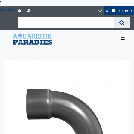
}
Zum Blog
0
0,00 EUR
☰