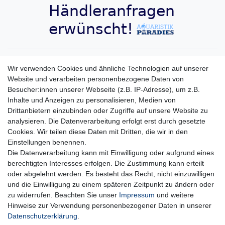
Aquaristik-Paradies Newsletter
Wir verwenden Cookies und ähnliche Technologien auf unserer
Website und verarbeiten personenbezogene Daten von
Newsletter
E-MAIL **
Besucher:innen unserer Webseite (z.B. IP-Adresse), um z.B.
Honig
Inhalte und Anzeigen zu personalisieren, Medien von
Hiermit bestätige ich, dass ich die
Daten­schutz­erklärung
gelesen habe. Meine
Drittanbietern einzubinden oder Zugriffe auf unsere Website zu
Einwilligung kann ich jederzeit widerrufen.**
analysieren. Die Datenverarbeitung erfolgt erst durch gesetzte
Cookies. Wir teilen diese Daten mit Dritten, die wir in den
Abonnieren
Einstellungen benennen.
Die Datenverarbeitung kann mit Einwilligung oder aufgrund eines
** Hierbei handelt es sich um ein Pflichtfeld.
berechtigten Interesses erfolgen. Die Zustimmung kann erteilt
oder abgelehnt werden. Es besteht das Recht, nicht einzuwilligen
und die Einwilligung zu einem späteren Zeitpunkt zu ändern oder
Impressum
Daten­schutz­erklärung
AGB
zu widerrufen. Beachten Sie unser
Impressum
und weitere
Hinweise zur Verwendung personenbezogener Daten in unserer
Daten­schutz­erklärung
.
Widerrufs­recht
Kontakt
Vertrag widerrufen