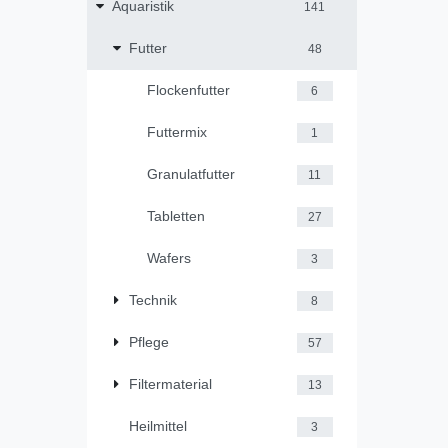
Aquaristik
141
Futter
48
Flockenfutter
6
Futtermix
1
Granulatfutter
11
Tabletten
27
Wafers
3
Technik
8
Pflege
57
Filtermaterial
13
Heilmittel
3