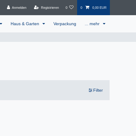
Anmelden
Registrieren
0
0
0,00 EUR
Haus & Garten
Verpackung
... mehr
Filter