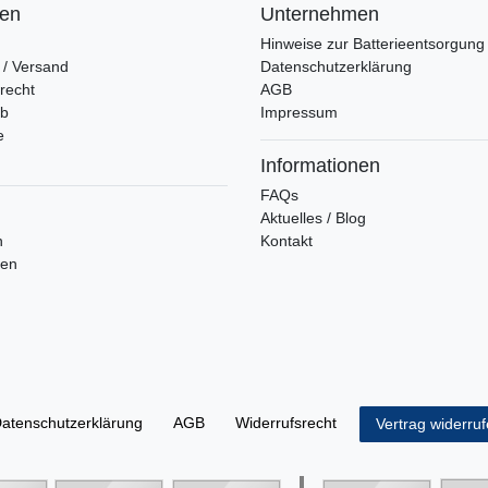
fen
Unternehmen
Hinweise zur Batterieentsorgung
 / Versand
Datenschutzerklärung
recht
AGB
rb
Impressum
e
Informationen
FAQs
Aktuelles / Blog
n
Kontakt
ren
aten­schutz­erklärung
AGB
Widerrufs­recht
Vertrag widerru