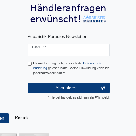
Aquaristik-Paradies Newsletter
Newsletter
E-MAIL **
Honig
Hiermit bestätige ich, dass ich die
Daten­schutz­
erklärung
gelesen habe. Meine Einwilligung kann ich
jederzeit widerrufen.**
Abonnieren
** Hierbei handelt es sich um ein Pflichtfeld.
Kontakt
fen