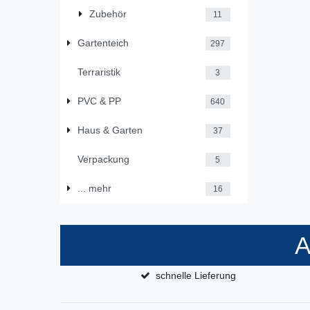
Zubehör
11
Gartenteich
297
Terraristik
3
PVC & PP
640
Haus & Garten
37
Verpackung
5
... mehr
16
A
schnelle Lieferung