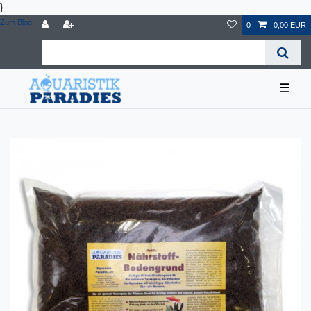
}
Zum Blog
0
0,00 EUR
☰