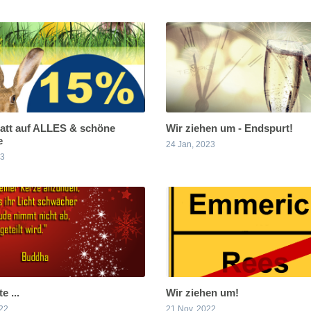
att auf ALLES & schöne
Wir ziehen um - Endspurt!
e
24 Jan, 2023
23
e ...
Wir ziehen um!
22
21 Nov, 2022