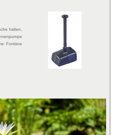
sche halten,
nnenpumpe
ne Fontäne