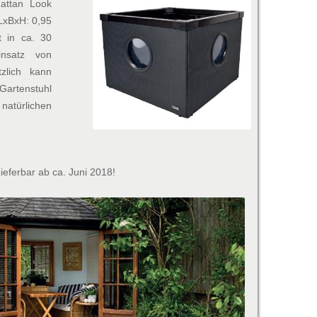
attan Look
(LxBxH: 0,95
 in ca. 30
nsatz von
zlich kann
artenstuhl
 natürlichen
Lieferbar ab ca. Juni 2018!