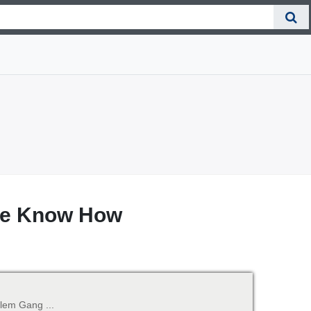
hre Know How
llem Gang ...